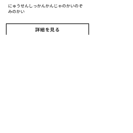
にゅうせんしっかんかんじゃのかいのぞ
みのかい
詳細を見る
2022年10月28日
エリア全域(全国)
全がん種と、ご家族・ご友人・ご遺族も
対象
認定NPO法人マギーズ東京
※患者支援団体
まぎーずとうきょう