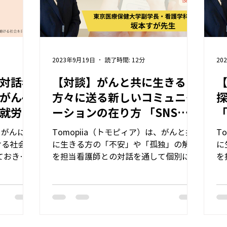
2023年9月19日
読了時間: 12分
20
対話看
【対談】がんと共に生きる
【
がん罹
方々に送る新しいコミュニケ
就労支
ーションの在り方 「SNS看
護」に見出す可能性とは
0 がんにな
Tomopiia（トモピィア）は、がんと共
T
ける社会を
に生きる方の「不安」や「孤独」の解消
に
ておきた
を担当看護師との対話を通して個別にサ
を
の視点から
ポートするサービスです。このサービス
ポ
師さん向
の開発から生まれた、『SNS看護』とい
の
..
う新しい看護の形を提案しています。...
う