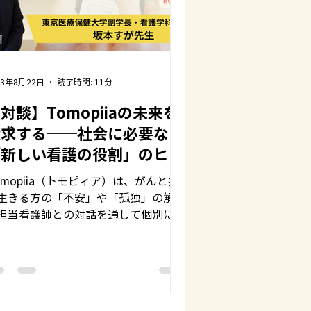
23年8月22日
読了時間: 11分
対談】Tomopiiaの未来を
探求する──社会に必要な
「新しい看護の役割」のヒン
トに
omopiia（トモピィア）は、がんと共
生きる方の「不安」や「孤独」の解消
担当看護師との対話を通して個別にサ
ートするサービスです。このサービス
開発から生まれた、『SNS看護』とい
新しい看護の形を提案しています。...