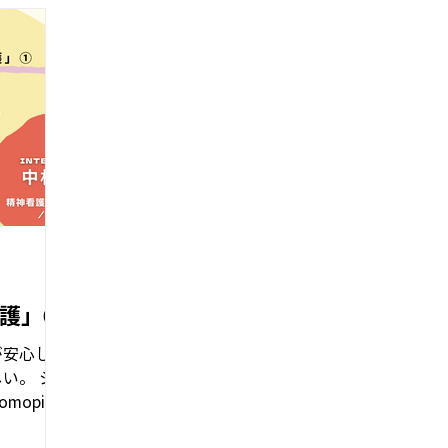
護」①
が安心して
い。 シ
opiia
ン研修に参