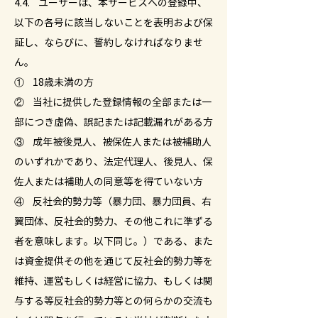
4.4. ユーザーは、本サービスへの登録中、
以下の各号に該当しないことを表明および保
証し、ならびに、誓約しなければなりませ
ん。
① 18歳未満の方
② 当社に提供した登録情報の全部または一
部につき虚偽、誤記または記載漏れがある方
③ 成年被後見人、被保佐人または被補助人
のいずれかであり、法定代理人、後見人、保
佐人または補助人の同意等を得ていない方
④ 反社会的勢力等（暴力団、暴力団員、右
翼団体、反社会的勢力、その他これに準ずる
者を意味します。以下同じ。）である、また
は資金提供その他を通じて反社会的勢力等を
維持、運営もしくは経営に協力、もしくは関
与する等反社会的勢力等との何らかの交流も