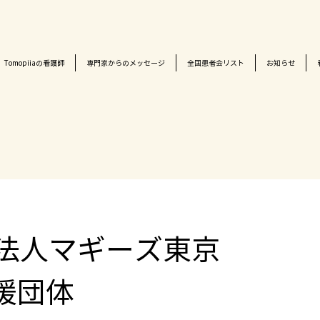
Tomopiiaの看護師
専門家からのメッセージ
全国患者会リスト
お知らせ
O法人マギーズ東京
援団体