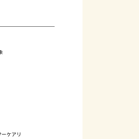
象
サーケアリ