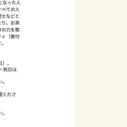
になった人
すべての人
理士などと
たり、お茶
分の力を取
ティ（寄付
曜日）、
日・祝日は
い。
覧くださ
い。