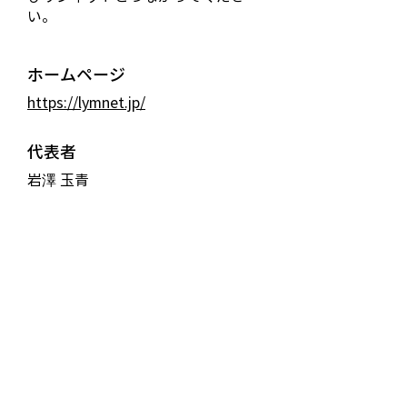
い。
ホームページ
https://lymnet.jp/
代表者
岩澤 玉青
住所
—
連絡先(電話)
—
連絡先(メール)