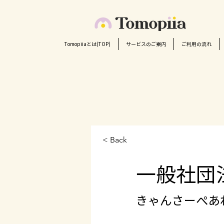
Tomopiiaとは(TOP)
サービスのご案内
ご利用の流れ
< Back
一般社団
きゃんさーぺあ