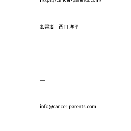
https://cancer-parents.com/
創設者 西口 洋平
—
—
info@cancer-parents.com