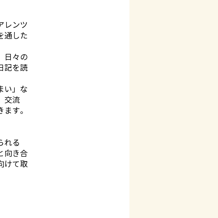
アレンツ
を通した
、日々の
日記を読
まい」な
、交流
きます。
られる
と向き合
向けて取