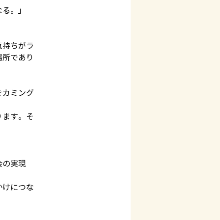
なる。」
気持ちがラ
場所であり
をカミング
ります。そ
会の実現
かけにつな