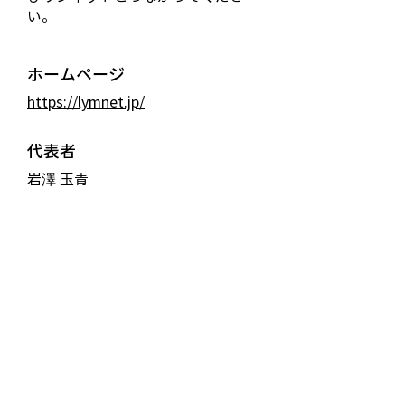
い。
ホームページ
https://lymnet.jp/
代表者
岩澤 玉青
住所
—
連絡先(電話)
—
連絡先(メール)