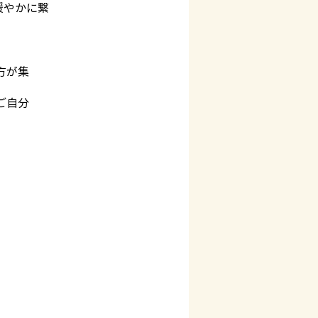
緩やかに繋
方が集
ご自分