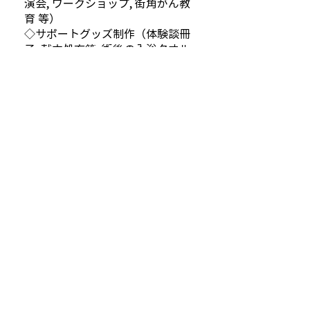
演会, ワークショップ, 街角がん教
育 等）
◇サポートグッズ制作（体験談冊
子, 献立処方箋, 術後の入浴タオル,
LINEスタンプ 等）
◇SNSにて情報発信
◇自治体のがん啓発活動へのアド
バイス
◇行政・議員への陳情 等
http://www.sasaetai.or.jp/
山田 佳代子
福岡県福岡市東区松崎1丁目58-25
—
info@sasaetai.or.jp
NPO法人設立は2020年11月19日
2022年10月11日