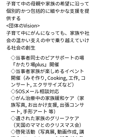
子育て中の母親や家族の希望に沿って
個別的かつ包括的に細やかな支援を提
供する  
<団体のVision> 
子育て中にがんになっても、家族や社
会の温かい支えの中で乗り越えていけ
る社会の創生
◇当事者同士のピアサポートの場
『かたり場plus』開催
◇当事者家族が楽しめるイベント
開催（みそ作り, Cooking, 工作, コ
ンサート, エクササイズなど）
◇SOSメール相談対応
◇がん治療中の家族緩和ケア（家
族写真, お出かけ支援, 出張コンサ
ート, 手形アート 等）
◇遺された家族のグリーフケア
（天国のママとのクリスマス会）
◇啓発活動（写真展, 動画作成, 講