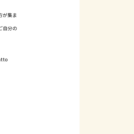
方が集ま
ご自分の
atto