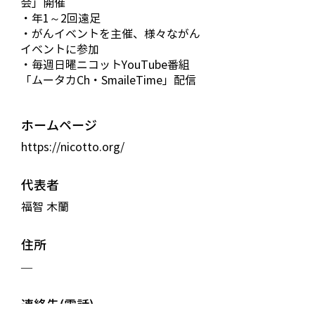
会」開催
・年1～2回遠足
・がんイベントを主催、様々ながん
イベントに参加
・毎週日曜ニコットYouTube番組
「ムータカCh・SmaileTime」配信
ホームページ
https://nicotto.org/
代表者
福智 木蘭
住所
—
連絡先(電話)