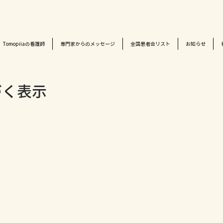
Tomopiiaの看護師
専門家からのメッセージ
全国患者会リスト
お知らせ
づく表示