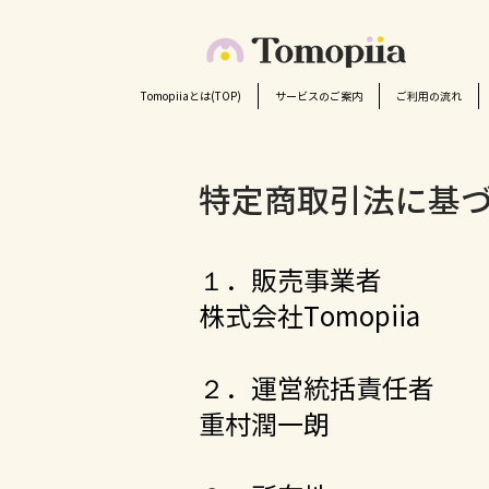
Tomopiiaとは(TOP)
サービスのご案内
ご利用の流れ
特定商取引法に基
１．販売事業者
株式会社Tomopiia
２．運営統括責任者
重村潤一朗